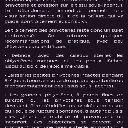
phlyctène et pression sur le tissu sous-jacent…).
Le débridement immédiat permet une
visualisation directe du lit de la brûlure, qui va
guider son traitement et son suivi.
Le traitement des phlyctènes reste donc un sujet
controversé. On retrouve quelques
recommandations de pratique, avec peu
d’évidences scientifiques :
· Débrider avec des ciseaux stériles les
phlyctènes rompues et les peaux lâches,
jusqu’au bord de l’épiderme viable.
· Laisser les petites phlyctènes intactes pendant
3-4 jours (peu de risque de rupture spontanée ou
d’endommagement des tissus sous-jacents).
· Les grandes phlyctènes, à parois fines de
surcroît, ou les phlyctènes sous tension
devraient être débridées ou aspirées en raison
du risque de rupture spontanée, d’autant plus si
elles gênent la mobilité et provoquent un
inconfort. Ces phlyctènes se percent ou
s’aspirent avec une aiguille stérile, en gardant le