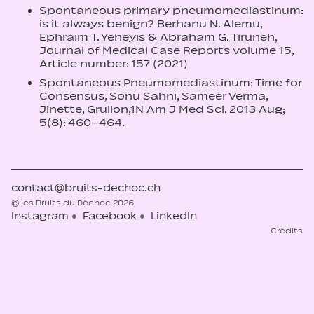
Spontaneous primary pneumomediastinum:
is it always benign? Berhanu N. Alemu,
Ephraim T. Yeheyis & Abraham G. Tiruneh,
Journal of Medical Case Reports volume 15,
Article number: 157 (2021)
Spontaneous Pneumomediastinum: Time for
Consensus, Sonu Sahni, Sameer Verma,
Jinette, Grullon,1N Am J Med Sci. 2013 Aug;
5(8): 460–464.
contact@bruits-dechoc.ch
© les Bruits du Déchoc 2026
Instagram
Facebook
LinkedIn
Crédits