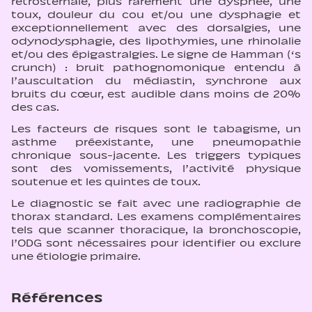
rétrosternale, plus rarement une dyspnée, une
toux, douleur du cou et/ou une dysphagie et
exceptionnellement avec des dorsalgies, une
odynodysphagie, des lipothymies, une rhinolalie
et/ou des épigastralgies. Le signe de Hamman (‘s
crunch) : bruit pathognomonique entendu à
l’auscultation du médiastin, synchrone aux
bruits du cœur, est audible dans moins de 20%
des cas.
Les facteurs de risques sont le tabagisme, un
asthme préexistante, une pneumopathie
chronique sous-jacente. Les triggers typiques
sont des vomissements, l’activité physique
soutenue et les quintes de toux.
Le diagnostic se fait avec une radiographie de
thorax standard. Les examens complémentaires
tels que scanner thoracique, la bronchoscopie,
l’ODG sont nécessaires pour identifier ou exclure
une étiologie primaire.
Références