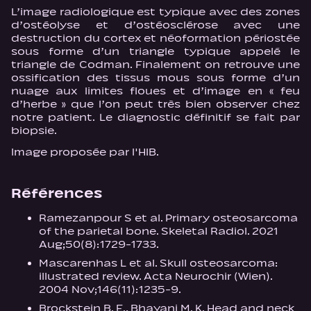
L’image radiologique est typique avec des zones
d’ostéolyse et d’ostéosclérose avec une
destruction du cortex et néoformation périostée
sous forme d’un triangle typique appelé le
triangle de Codman. Finalement on retrouve une
ossification des tissus mous sous forme d’un
nuage aux limites floues et d’image en « feu
d’herbe » que l’on peut très bien observer chez
notre patient. Le diagnostic définitif se fait par
biopsie.
Image proposée par l'HIB.
Références
Ramezanpour S et al. Primary osteosarcoma
of the parietal bone. Skeletal Radiol. 2021
Aug;50(8):1729-1733.
Mascarenhas L et al. Skull osteosarcoma:
illustrated review. Acta Neurochir (Wien).
2004 Nov;146(11):1235-9.
Brockstein B. E., Bhayani M. K. Head and neck