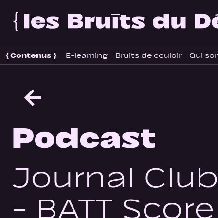
{
Contenus
}
E-learning
Bruits de couloir
Qui so
←
Podcast
Journal Clu
- BATT Score