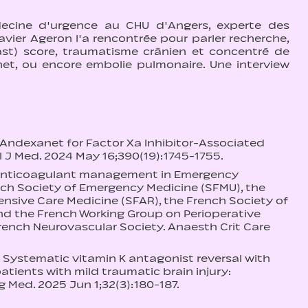
decine d'urgence au CHU d'Angers, experte des
ier Ageron l'a rencontrée pour parler recherche,
ast) score, traumatisme crânien et concentré de
t, ou encore embolie pulmonaire. Une interview
. Andexanet for Factor Xa Inhibitor-Associated
 J Med. 2024 May 16;390(19):1745-1755.
l. Anticoagulant management in Emergency
nch Society of Emergency Medicine (SFMU), the
nsive Care Medicine (SFAR), the French Society of
d the French Working Group on Perioperative
rench Neurovascular Society. Anaesth Crit Care
al. Systematic vitamin K antagonist reversal with
ients with mild traumatic brain injury:
g Med. 2025 Jun 1;32(3):180-187.