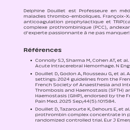
Delphine Douillet est Professeure en mé
maladies thrombo-emboliques. Françoix-Xav
anticoagulation prophylactique et TRiP(c
complexe prothrombinique (PCC), andexane
d'experte passionnante à ne pas manquer!
Références
Connolly SJ, Sharma M, Cohen AT, et al
Acute Intracerebral Hemorrhage. N Engl
Douillet D, Godon A, Rousseau G, et a
settings: 2024 guidelines from the Fre
French Society of Anaesthesia and Inte
Thrombosis and Haemostasis (SFTH) an
Haemostasis (GIHP), endorsed by the F
Pain Med. 2025 Sep;44(5):101584.
Douillet D, Tazarourte K, Dehours E, et 
prothrombin complex concentrate in pat
randomized controlled trial. Eur J Emer