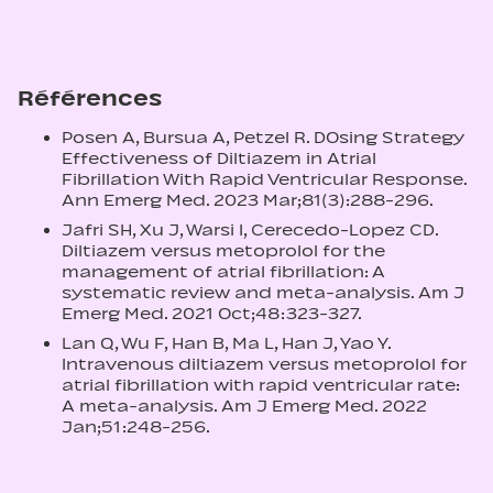
Références
Posen A, Bursua A, Petzel R. DOsing Strategy
Effectiveness of Diltiazem in Atrial
Fibrillation With Rapid Ventricular Response.
Ann Emerg Med. 2023 Mar;81(3):288-296.
Jafri SH, Xu J, Warsi I, Cerecedo-Lopez CD.
Diltiazem versus metoprolol for the
management of atrial fibrillation: A
systematic review and meta-analysis. Am J
Emerg Med. 2021 Oct;48:323-327.
Lan Q, Wu F, Han B, Ma L, Han J, Yao Y.
Intravenous diltiazem versus metoprolol for
atrial fibrillation with rapid ventricular rate:
A meta-analysis. Am J Emerg Med. 2022
Jan;51:248-256.