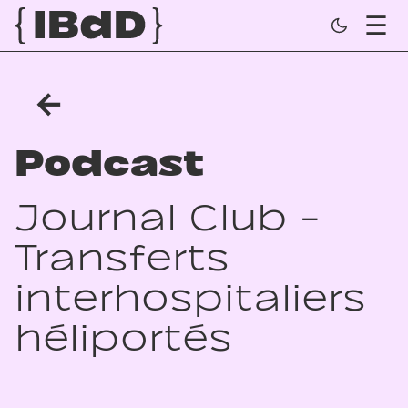
←
Podcast
Journal Club -
Transferts
interhospitaliers
héliportés