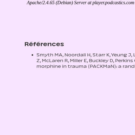
Références
Smyth MA, Noordali H, Starr K, Yeung J, La
Z, McLaren R, Miller E, Buckley D, Per
morphine in trauma (PACKMaN): a rando