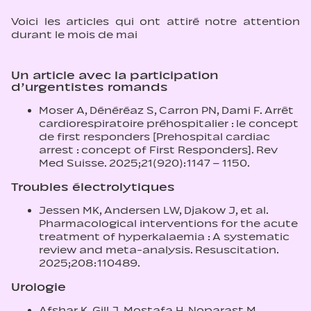
Voici les articles qui ont attiré notre attention
durant le mois de mai
Un article avec la participation
d’urgentistes romands
Moser A, Dénéréaz S, Carron PN, Dami F. Arrêt
cardiorespiratoire préhospitalier : le concept
de first responders [Prehospital cardiac
arrest : concept of First Responders]. Rev
Med Suisse. 2025;21(920):1147 – 1150.
Troubles électrolytiques
Jessen MK, Andersen LW, Djakow J, et al.
Pharmacological interventions for the acute
treatment of hyperkalaemia : A systematic
review and meta-analysis. Resuscitation.
2025;208:110489.
Urologie
Afshar K, Gill J, Mostafa H, Noparast M.