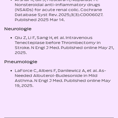
Nonsteroidal anti-inflammatory drugs
(NSAIDs) for acute renal colic. Cochrane
Database Syst Rev. 2025;3(3):CD006027.
Published 2025 Mar 14.
Neurologie
Qiu Z, Li F, Sang H, et al. Intravenous
Tenecteplase before Thrombectomy in
Stroke. N Engl J Med. Published online May 21,
2025.
Pneumologie
LaForce C, Albers F, Danilewicz A, et al. As-
Needed Albuterol-Budesonide in Mild
Asthma. N Engl J Med. Published online May
19, 2025.